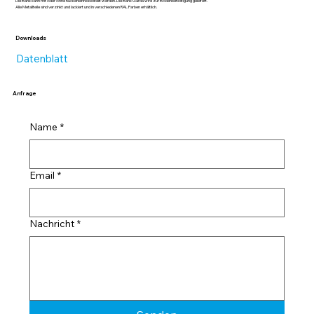
Die Bank kann mit oder ohne Rückenlehne bestellt werden. Die Bank Garda wird zur Bodenbefestigung geliefert.
Alle Metallteile sind verzinkt und lackiert und in verschiedenen RAL Farben erhältlich.
Downloads
Datenblatt
Anfrage
Name
*
Email
*
Nachricht
*