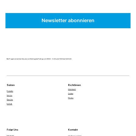
Newsletter abonnieren
Bei Fragen erreichen Sie uns von Montag bis Freitag von 08:00 - 12:00 und 13:00 bis 16:00 Uhr
Seiten
Richtlinien
Impressum
Produkte
Cookies
Service
Privacy
Über Uns
Kontakt
Folgt Uns
Kontakt
Instagram
info@crescendi.de