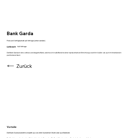
Bank Garda
Preis und Verfügbarkeit auf Anfrage (unten senden)
Auf Anfrage
Lieferzeit:
Die Bank Garda ist eine zeitlose und elegante Bank, welche sich in alle Bereiche einer repräsentativen Einrichtung sowohl im Außen- als auch im Innenbereich
positionieren lässt.
Zurück
Vorteile
Die Bank Garda besteht komplett aus verzinkt/lackiertem Stahl oder aus Edelstahl.