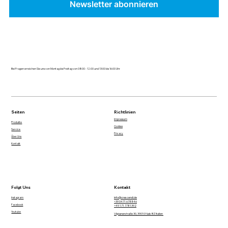
Newsletter abonnieren
Bei Fragen erreichen Sie uns von Montag bis Freitag von 08:00 - 12:00 und 13:00 bis 16:00 Uhr
Seiten
Richtlinien
Impressum
Produkte
Cookies
Service
Privacy
Über Uns
Kontakt
Folgt Uns
Kontakt
Instagram
info@crescendi.de
+39 0471 678846
Facebook
+49 171 7781392
Youtube
Vilpianerstraße 30, 39010 Nals BZ Italien