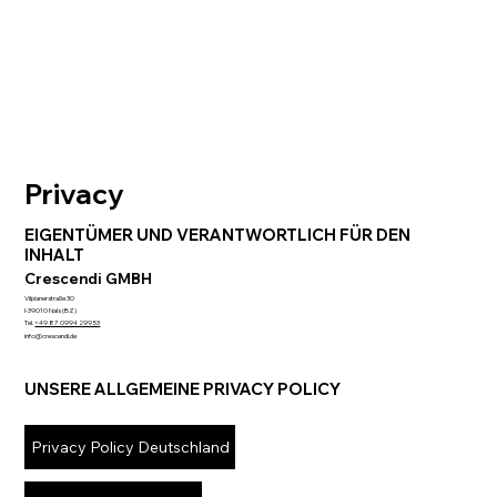
Privacy
EIGENTÜMER UND VERANTWORTLICH FÜR DEN
INHALT
Crescendi GMBH
Vilpianerstraße 30
I-39010 Nals (BZ)
Tel.
+49 87 0994 299 53
info@crescendi.de
UNSERE ALLGEMEINE PRIVACY POLICY
Privacy Policy Deutschland