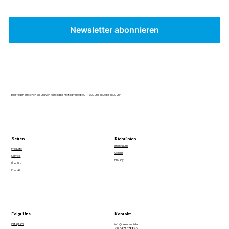
Newsletter abonnieren
Bei Fragen erreichen Sie uns von Montag bis Freitag von 08:00 - 12:00 und 13:00 bis 16:00 Uhr
Seiten
Richtlinien
Impressum
Produkte
Cookies
Service
Privacy
Über Uns
Kontakt
Folgt Uns
Kontakt
Instagram
info@crescendi.de
+39 0471 678846