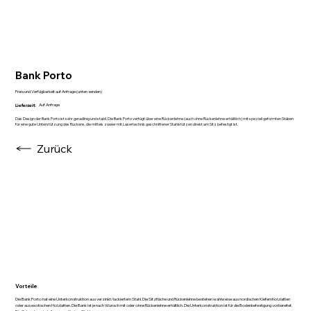
Bank Porto
Preis und Verfügbarkeit auf Anfrage (unten senden)
Auf Anfrage
Lieferzeit:
Das Design der Bank Porto ist sehr geradlinig und stabil. Die Bank Porto verfügt über eine Rückenlehne (auch ohne Rückenlehne erhältlich) mit speziell geformten Stäben
für eine gute Unterstützung des Rückens, die mittels zweier mit Lasertechnik geschnittener Stahlstützen direkt am Sitz befestigt ist.
Zurück
Vorteile
Die Bank Porto hat eine Unterkonstruktion aus verzinkt/lackiertem Stahl. Die Sitzfläche und Rückenlehne bestehen wahlweise aus nordischen Kiefernholzlatten
oder aus exotischen Holzlatten. Die Bank ist je nach Wunsch mit oder ohne Rückenlehne erhältlich. Die Unterkonstruktion ist für die Bodenbefestigung vorbereitet.