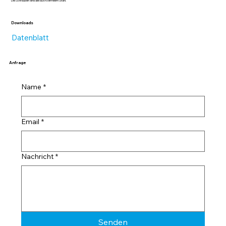
Die Schrauben sind alle aus rostfreiem Stahl.
Downloads
Datenblatt
Anfrage
Name
*
Email
*
Nachricht
*
Senden