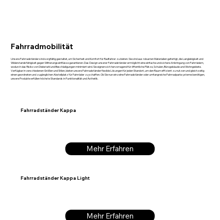
Fahrradmobilität
Unsere Fahrradständer sind sorgfältig gestaltet, um Sicherheit und Komfort für Radfahrer zu bieten. Sie sind aus robusten Materialien gefertigt, die Langlebigkeit und
Widerstandsfähigkeit gegen Witterungseinflüsse garantieren. Das Design unserer Fahrradständer ermöglicht eine einfache und sichere Anbringung von Fahrrädern,
wodurch das Risiko von Diebstahl und Beschädigungen minimiert wird. Sie eignen sich hervorragend für öffentliche Plätze, Schulen, Bürogebäude und Wohngebiete.
Verfügbar in verschiedenen Größen und Stilen, bieten unsere Fahrradständer flexible Lösungen für jeden Standort, um den Raum effizient zu nutzen und gleichzeitig
einen geordneten und zugänglichen Abstellplatz für Fahrräder zu schaffen. Ob Sie nun einzelne Fahrradständer oder umfangreiche Fahrradparksysteme benötigen,
unsere Produkte erfüllen höchste Standards in Funktionalität und Ästhetik.
Fahrradständer Kappa
Mehr Erfahren
Fahrradständer Kappa Light
Mehr Erfahren