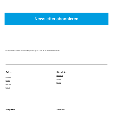
Newsletter abonnieren
Bei Fragen erreichen Sie uns von Montag bis Freitag von 08:00 - 12:00 und 13:00 bis 16:00 Uhr
Seiten
Richtlinien
Impressum
Produkte
Cookies
Service
Privacy
Über Uns
Kontakt
Folgt Uns
Kontakt