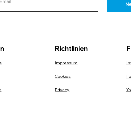
Ne
en
Richtlinien
F
e
Impressum
In
Cookies
F
s
Privacy
Yo