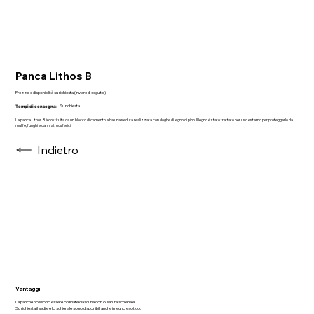
Panca Lithos B
Prezzo e disponibilità su richiesta (inviare di seguito)
Su richiesta
Tempi di consegna:
La panca Lithos B è costituita da un blocco di cemento e ha una seduta realizzata con doghe di legno di pino. Il legno è stato trattato per uso esterno per proteggerlo da
muffe, funghi e danni atmosferici.
Indietro
Vantaggi
Le panche possono essere ordinate ciascuna con o senza schienale.
Su richiesta il sedile e lo schienale sono disponibili anche in legno esotico.