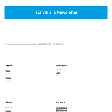
Iscriviti alla Newsletter
Se avete domande potete contattarci dal lunedì al venerdì dalle 8:00 alle 12:00 e dalle 13:00 alle 16:00
pagine
Linee guida
Impronta
Prodotti
Cookies
Servizio
Privacy
Chi siamo
Contatto
Seguici
Contatto
Instagram
info@crescendi.de
+39 0471 678846
Facebook
+49 171 7781392