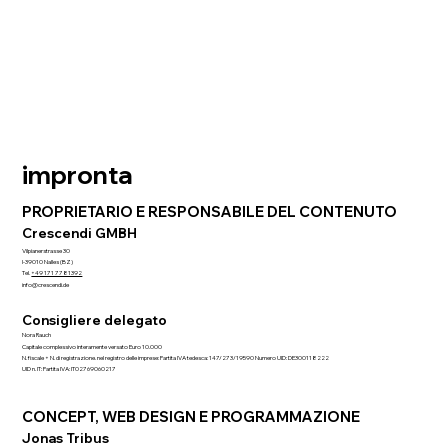
impronta
PROPRIETARIO E RESPONSABILE DEL CONTENUTO
Crescendi GMBH
Vilpianerstrasse 30
I-39010 Nalles (BZ)
Tel.
+49 171 7781392
info@crescendi.de
Consigliere delegato
Nora Rauch
Capitale complessivo interamente versato Euro 10.000
N. fiscale + N. di registrazione. nel registro delle imprese: Partita IVA tedesca: 147/273/19590 Numero UID: DE300118222
UID n. IT: Partita IVA: IT02769060217
CONCEPT, WEB DESIGN E PROGRAMMAZIONE
Jonas Tribus