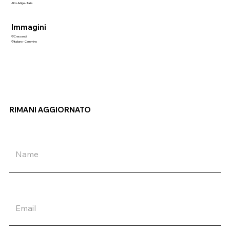
Alto Adige - Italia
Immagini
©Crescendi
©Italiano - Cammino
RIMANI AGGIORNATO