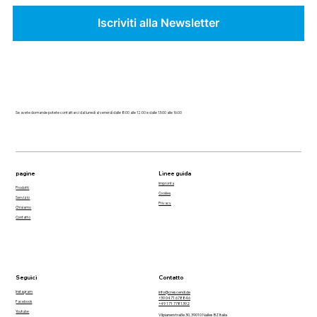
Iscriviti alla Newsletter
Se avete domande potete contattarci dal lunedì al venerdì dalle 8:00 alle 12:00 e dalle 13:00 alle 16:00
pagine
Linee guida
Impronta
Prodotti
Cookies
Servizio
Privacy
Chi siamo
Contatto
Seguici
Contatto
Instagram
info@crescendi.de
+39 0471 678846
Facebook
+49 171 7781392
Youtube
Vilpianerstraße 30, 39010 Nalles BZ Italia