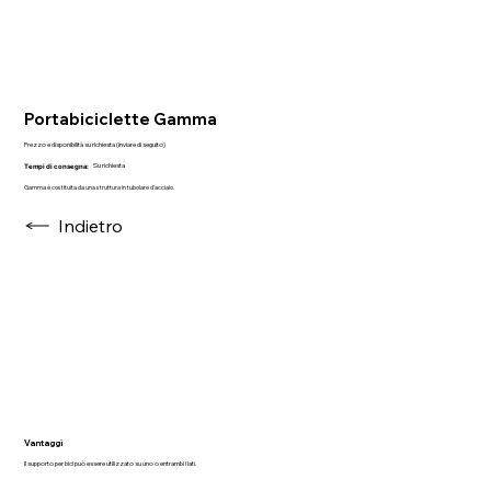
Portabiciclette Gamma
Prezzo e disponibilità su richiesta (inviare di seguito)
Su richiesta
Tempi di consegna:
Gamma è costituita da una struttura in tubolare d'acciaio.
Indietro
Vantaggi
Il supporto per bici può essere utilizzato su uno o entrambi i lati.