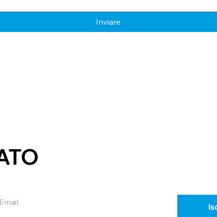
Inviare
ATO
Is