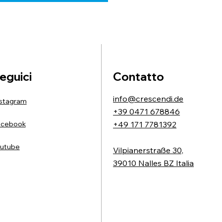
eguici
Contatto
info@crescendi.de
stagram
+39 0471 678846
acebook
+49 171 7781392
utube
Vilpianerstraße 30,
39010 Nalles BZ Italia