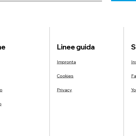
ne
Linee guida
S
Impronta
In
Cookies
F
mo
Privacy
Yo
o